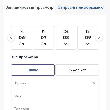
Запланировать просмотр
Запросить информацию
Чт
Пт
Сб
Вс
П
06
07
08
09
1
Авг
Авг
Авг
Авг
А
Тип просмотра
Лично
Видео чат
Время