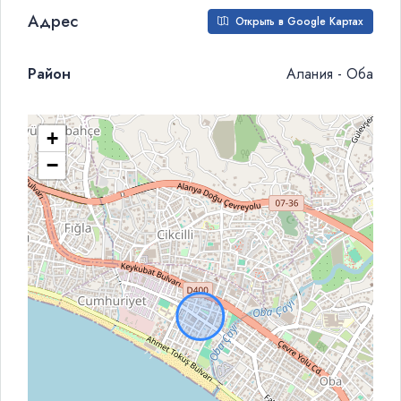
Адрес
Открыть в Google Картах
Район
Алания - Оба
+
−