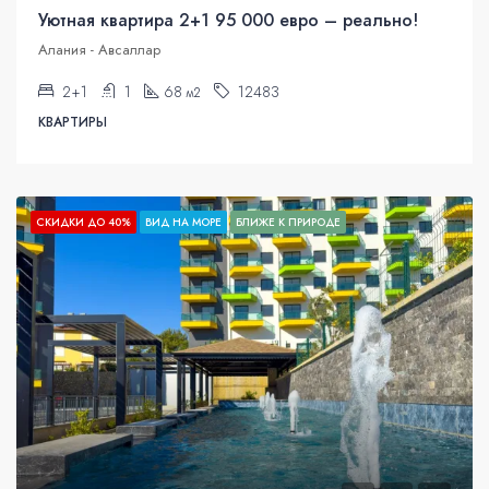
Уютная квартира 2+1 95 000 евро – реально!
Алания - Авсаллар
2+1
1
68
12483
м2
КВАРТИРЫ
СКИДКИ ДО 40%
ВИД НА МОРЕ
БЛИЖЕ К ПРИРОДЕ