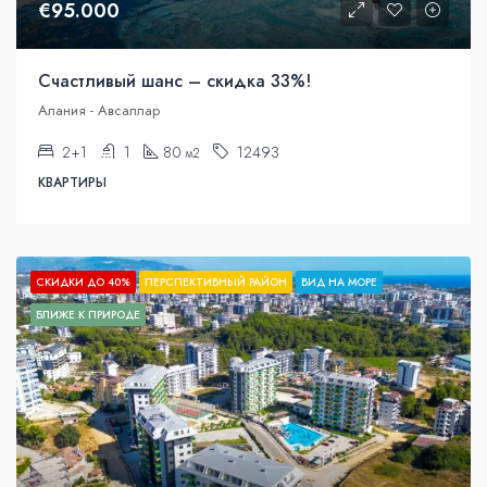
€95.000
Счастливый шанс – скидка 33%!
Алания - Авсаллар
2+1
1
80
12493
м2
КВАРТИРЫ
СКИДКИ ДО 40%
ПЕРСПЕКТИВНЫЙ РАЙОН
ВИД НА МОРЕ
БЛИЖЕ К ПРИРОДЕ