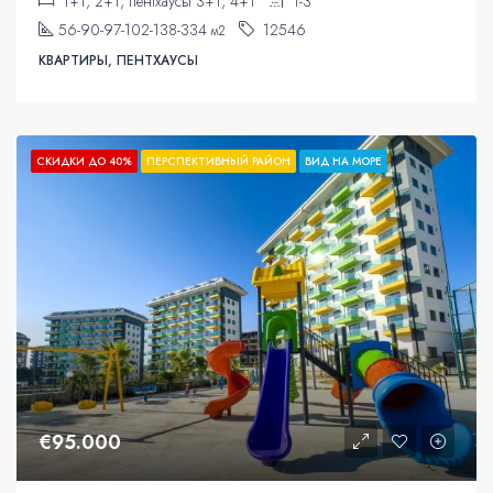
1+1, 2+1, пентхаусы 3+1, 4+1
1-3
56-90-97-102-138-334
12546
м2
КВАРТИРЫ, ПЕНТХАУСЫ
СКИДКИ ДО 40%
ПЕРСПЕКТИВНЫЙ РАЙОН
ВИД НА МОРЕ
€95.000