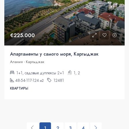
€225.000
Апартаменты у самого моря, Каргыджак
Алания - Каргыджак
1+1, садовые дуплексы 2+1
1, 2
48-54-117-124
12481
м2
КВАРТИРЫ
1
2
3
4