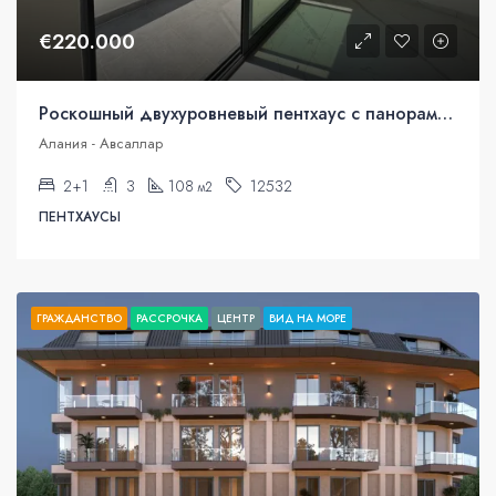
€220.000
Роскошный двухуровневый пентхаус с панорамным видом на море в Авсалларе, Аланья
Алания - Авсаллар
2+1
3
108
12532
м2
ПЕНТХАУСЫ
ГРАЖДАНСТВО
РАССРОЧКА
ЦЕНТР
ВИД НА МОРЕ