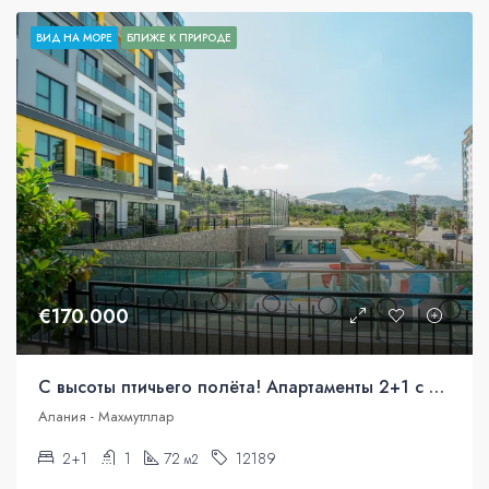
ВИД НА МОРЕ
БЛИЖЕ К ПРИРОДЕ
€170.000
С высоты птичьего полёта! Апартаменты 2+1 с панорамным видом.
Алания - Махмутллар
2+1
1
72
12189
м2