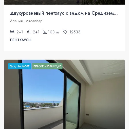
Двухуровневый пентхаус с видом на Средиземное море в Аланье, Авсаллар.
Алания - Авсаллар
2+1
2+1
108
12533
м2
ПЕНТХАУСЫ
ВИД НА МОРЕ
БЛИЖЕ К ПРИРОДЕ