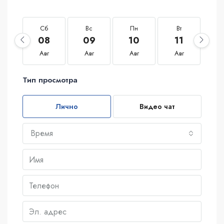
Сб
Вс
Пн
Вт
С
08
09
10
11
1
Авг
Авг
Авг
Авг
А
Тип просмотра
Лично
Видео чат
Время