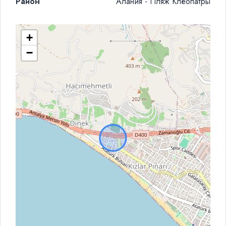
Район
Алания - Пляж Клеопатры
+
−