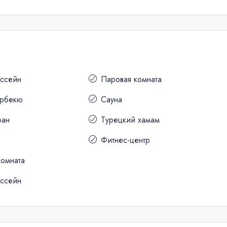
ассейн
Паровая комната
арбекю
Сауна
ран
Турецкий хамам
Фитнес-центр
комната
ассейн