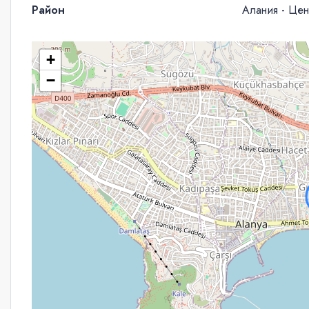
Район
Алания - Цен
+
−