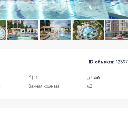
ID объекта:
12397
1
56
и
Ванная комната
м2