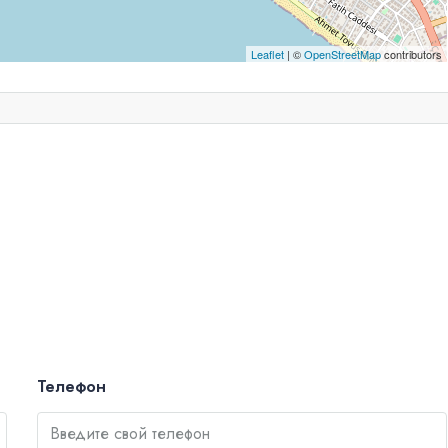
Leaflet
| ©
OpenStreetMap
contributors
Телефон