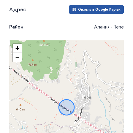
Адрес
Открыть в Google Картах
Район
Алания - Тепе
+
−