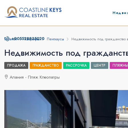
Недви
+905528835020
Главная
Квартиры
Пентхаусы
Недвижимость под гражданство 
Недвижимость под гражданств
ПРОДАЖА
ГРАЖДАНСТВО
РАССРОЧКА
ЦЕНТР
ПЛЯЖНЫ
Алания - Пляж Клеопатры