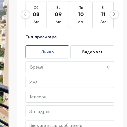
Сб
Вс
Пн
Вт
С
08
09
10
11
1
Авг
Авг
Авг
Авг
Ав
Тип просмотра
Лично
Видео чат
Время