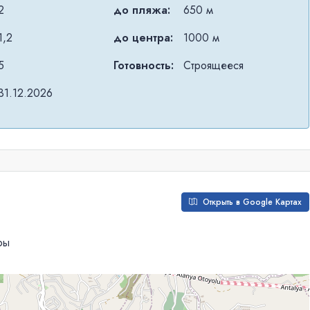
2
до пляжа:
650 м
1,2
до центра:
1000 м
5
Готовность:
Строящееся
31.12.2026
Открыть в Google Картах
ры