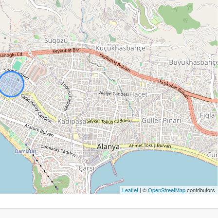
Leaflet
| ©
OpenStreetMap
contributors