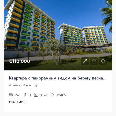
€110.000
Квартира с панорамным видом на берегу песчаного пляжа Средиземного моря!
Алания - Авсаллар
2+1
1
68
12489
м2
КВАРТИРЫ