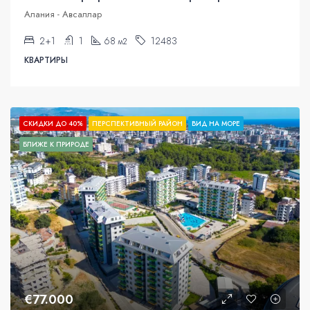
Алания - Авсаллар
2+1
1
68
12483
м2
КВАРТИРЫ
СКИДКИ ДО 40%
ПЕРСПЕКТИВНЫЙ РАЙОН
ВИД НА МОРЕ
БЛИЖЕ К ПРИРОДЕ
€77.000