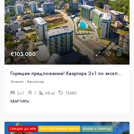
€105.000
Горящее предложение! Квартира 2+1 по эксклюзивной цене
Алания - Авсаллар
2+1
1
68
12485
м2
КВАРТИРЫ
СКИДКИ ДО 40%
ПЕРСПЕКТИВНЫЙ РАЙОН
БЛИЖЕ К ПРИРОДЕ