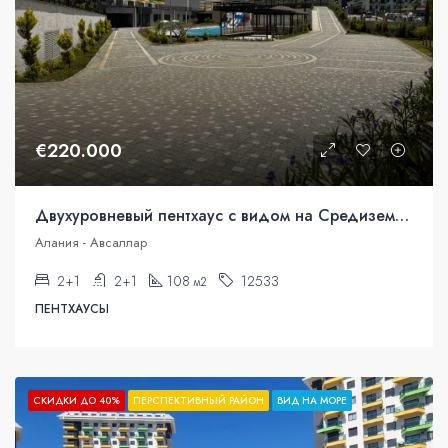
€220.000
Двухуровневый пентхаус с видом на Средиземное море в Аланье, Авсаллар.
Алания - Авсаллар
2+1
2+1
108
12533
м2
ПЕНТХАУСЫ
СКИДКИ ДО 40%
ПЕРСПЕКТИВНЫЙ РАЙОН
ВИД НА МОРЕ