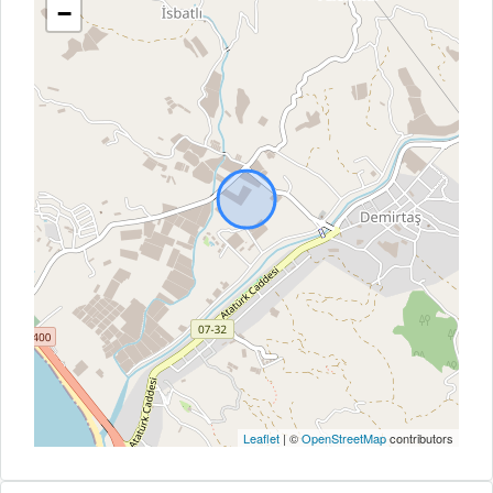
−
Leaflet
| ©
OpenStreetMap
contributors