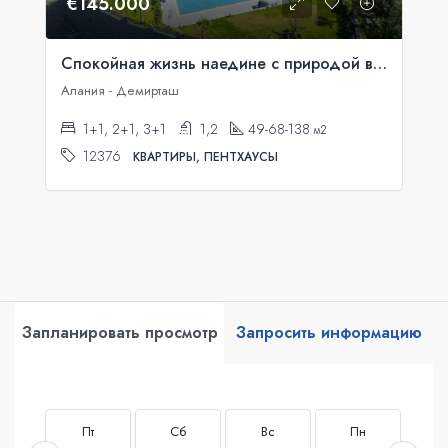
€145.000
Спокойная жизнь наедине с природой в комфортабельном комплексе
Алания - Демирташ
1+1, 2+1, 3+1
1,2
49-68-138
м2
12376
КВАРТИРЫ, ПЕНТХАУСЫ
Запланировать просмотр
Запросить информацию
Пт
Сб
Вс
Пн
В