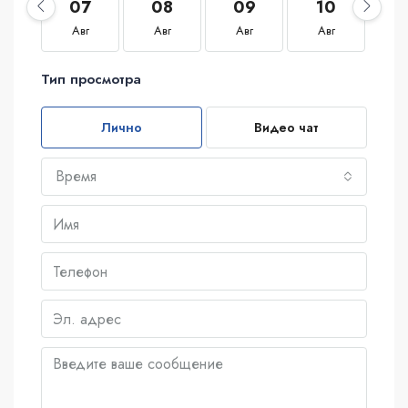
07
08
09
10
1
Авг
Авг
Авг
Авг
А
Тип просмотра
Лично
Видео чат
Время